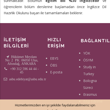
sunmaktadır. Bölümün
eğitim dili
%30 İngilizcedir
ve
öğrencilerin bölüm derslerine başlamadan önce İngilizce Dil
Hazırlık Okulunu başarı ile tamamlamaları beklenir.
İLETİŞİM
HIZLI
BAĞLANTI
BİLGİLERİ
ERİŞİM
YÖK
Hükümet Meydanı
EBYS
ÖSYM
No: 2 PK: 06050 Ulus,
Altındağ, ANKARA
ÖBS
Study in
+90 312 596 44 44 -
E-posta
45
Turkey
asbu.edebiyat@asbu.edu.tr
Bologna
Süreci
Erasmus
Bilgi Edinme
Hizmetlerimizden en iyi şekilde faydalanabilmeniz için