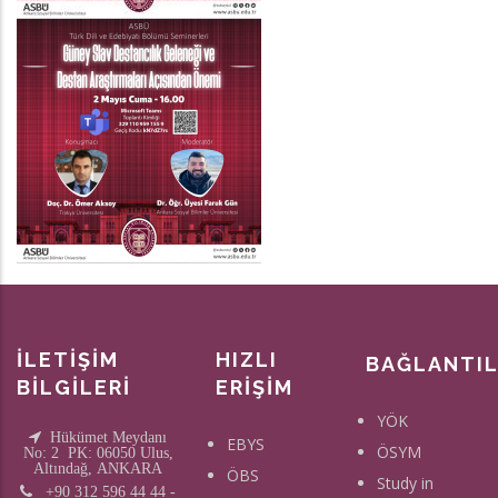
İLETİŞİM
HIZLI
BAĞLANTI
BİLGİLERİ
ERİŞİM
YÖK
Hükümet Meydanı
EBYS
ÖSYM
No: 2 PK: 06050 Ulus,
Altındağ, ANKARA
ÖBS
Study in
+90 312 596 44 44 -