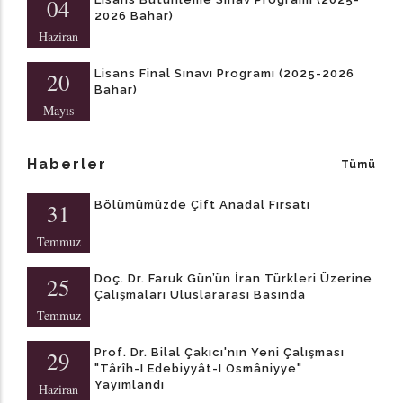
04
2026 Bahar)
Haziran
Lisans Final Sınavı Programı (2025-2026
20
Bahar)
Mayıs
Haberler
Tümü
Bölümümüzde Çift Anadal Fırsatı
31
Temmuz
Doç. Dr. Faruk Gün’ün İran Türkleri Üzerine
25
Çalışmaları Uluslararası Basında
Temmuz
Prof. Dr. Bilal Çakıcı'nın Yeni Çalışması
29
"Târîh-I Edebiyyât-I Osmâniyye"
Yayımlandı
Haziran