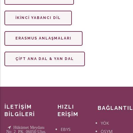
İKINCI YABANCI DIL
ERASMUS ANLAŞMALARI
ÇIFT ANA DAL & YAN DAL
İLETİŞİM
HIZLI
BAĞLANTI
BİLGİLERİ
ERİŞİM
YÖK
Hükümet Meydanı
EBYS
ÖSYM
No: 2 PK: 06050 Ulus,