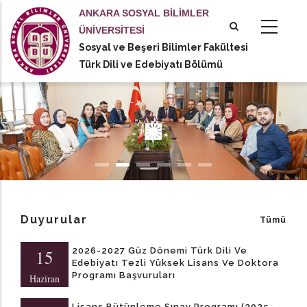
Ana
ANKARA SOSYAL BİLİMLER
içeriğe
ÜNİVERSİTESİ
atla
Sosyal ve Beşeri Bilimler Fakültesi
tional actions
Türk Dili ve Edebiyatı Bölümü
Duyurular
Tümü
2026-2027 Güz Dönemi Türk Dili Ve
15
Edebiyatı Tezli Yüksek Lisans Ve Doktora
Programı Başvuruları
Haziran
Lisans Bütünleme Sınav Programı (2025-