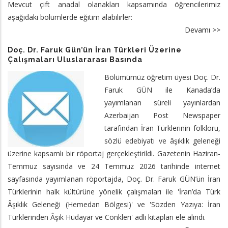
Mevcut çift anadal olanakları kapsamında öğrencilerimiz
aşağıdaki bölümlerde eğitim alabilirler:
Devamı >>
a
B
Doç. Dr. Faruk Gün’ün İran Türkleri Üzerine
Çi
Çalışmaları Uluslararası Basında
An
Bölümümüz öğretim üyesi Doç. Dr.
Fı
Faruk GÜN ile Kanada’da
yayımlanan süreli yayınlardan
Azerbaijan Post Newspaper
tarafından İran Türklerinin folkloru,
sözlü edebiyatı ve âşıklık geleneği
üzerine kapsamlı bir röportaj gerçekleştirildi. Gazetenin Haziran-
Temmuz sayısında ve 24 Temmuz 2026 tarihinde internet
sayfasında yayımlanan röportajda, Doç. Dr. Faruk GÜN’ün İran
Türklerinin halk kültürüne yönelik çalışmaları ile 'İran’da Türk
Âşıklık Geleneği (Hemedan Bölgesi)' ve 'Sözden Yazıya: İran
Türklerinden Âşık Hüdayar ve Cönkleri' adlı kitapları ele alındı.