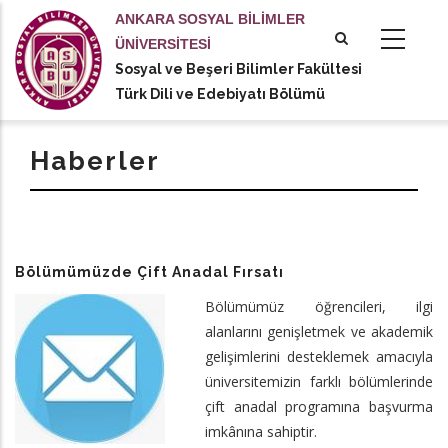
Ana
ANKARA SOSYAL BİLİMLER
içeriğe
ÜNİVERSİTESİ
atla
Sosyal ve Beşeri Bilimler Fakültesi
tional actions
Türk Dili ve Edebiyatı Bölümü
Haberler
Bölümümüzde Çift Anadal Fırsatı
Bölümümüz öğrencileri, ilgi
alanlarını genişletmek ve akademik
gelişimlerini desteklemek amacıyla
üniversitemizin farklı bölümlerinde
çift anadal programına başvurma
imkânına sahiptir.