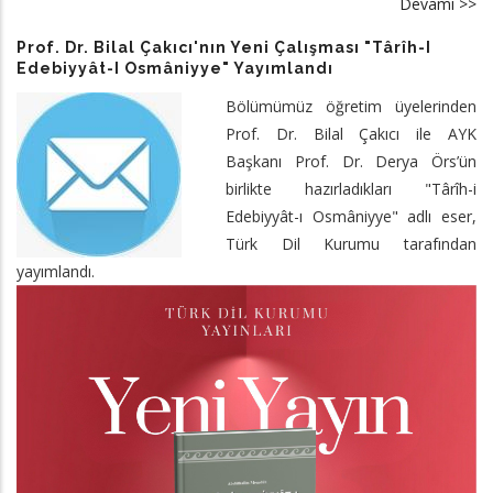
Devamı >>
a
Do
Prof. Dr. Bilal Çakıcı'nın Yeni Çalışması "Târîh-I
Dr
Edebiyyât-I Osmâniyye" Yayımlandı
Fa
Bölümümüz öğretim üyelerinden
Gü
Prof. Dr. Bilal Çakıcı ile AYK
İr
Başkanı Prof. Dr. Derya Örs’ün
Tü
birlikte hazırladıkları "Târîh-i
Üz
Edebiyyât-ı Osmâniyye" adlı eser,
Ça
Türk Dil Kurumu tarafından
Ul
yayımlandı.
Ba