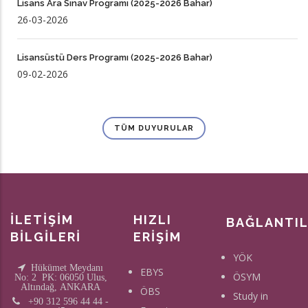
Lisans Ara Sınav Programı (2025-2026 Bahar)
26-03-2026
Lisansüstü Ders Programı (2025-2026 Bahar)
09-02-2026
TÜM DUYURULAR
İLETİŞİM
HIZLI
BAĞLANTI
BİLGİLERİ
ERİŞİM
YÖK
Hükümet Meydanı
EBYS
ÖSYM
No: 2 PK: 06050 Ulus,
Altındağ, ANKARA
ÖBS
Study in
+90 312 596 44 44 -