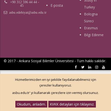
Study in
+90 312 596 44 44 -
E-posta
45
Turkey
asbu.edebiyat@asbu.edu.tr
Bologna
Süreci
Erasmus
Bilgi Edinme
© 2017 - Ankara Sosyal Bilimler Üniversitesi - Tüm hakkı saklıdır.
Hizmetlerimizden en iyi şekilde faydalanabilmeniz için
çerezler kullanıyoruz.
asbu.edu.tr' yi kullanarak çerezlere izin vermiş olursunuz.
Okudum, anladım.
KVKK detayları için tıklayınız.