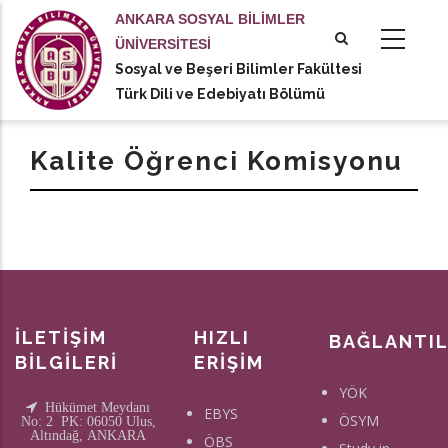
Ana
ANKARA SOSYAL BİLİMLER
içeriğe
ÜNİVERSİTESİ
atla
Sosyal ve Beşeri Bilimler Fakültesi
tional actions
Türk Dili ve Edebiyatı Bölümü
Kalite Öğrenci Komisyonu
İLETİŞİM
HIZLI
BAĞLANTI
BİLGİLERİ
ERİŞİM
YÖK
Hükümet Meydanı
EBYS
ÖSYM
No: 2 PK: 06050 Ulus,
Altındağ, ANKARA
ÖBS